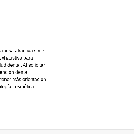
nrisa atractiva sin el
exhaustiva para
ud dental. Al solicitar
tención dental
btener más orientación
ología cosmética.